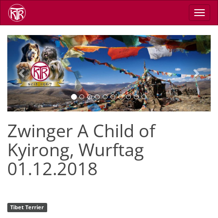
Direkt
Navig
zum
aktiv
Inhalt
Previous
Next
Zwinger A Child of
Kyirong, Wurftag
01.12.2018
Tibet Terrier