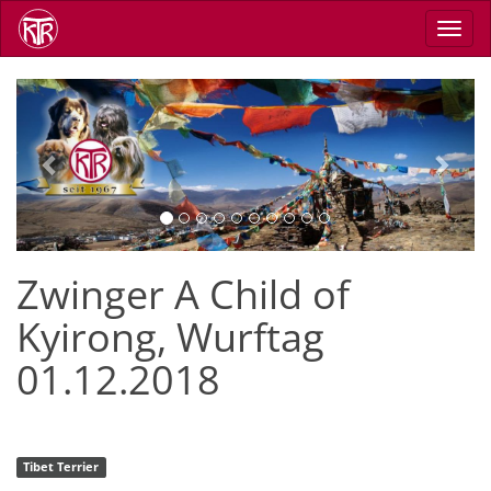
Skip
Toggl
to
navig
main
content
Previous
Next
Zwinger A Child of
Kyirong, Wurftag
01.12.2018
Tibet Terrier