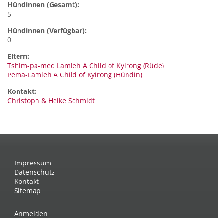
Hündinnen (Gesamt):
5
Hündinnen (Verfügbar):
0
Eltern:
Tshim-pa-med Lamleh A Child of Kyirong (Rüde)
Pema-Lamleh A Child of Kyirong (Hündin)
Kontakt:
Christoph
& Heike Schmidt
Impressum
Datenschutz
Kontakt
Sitemap
Anmelden