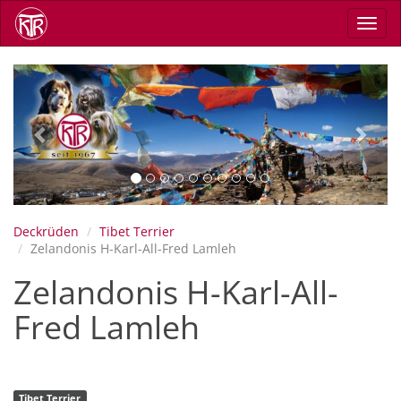
Direkt
Navig
zum
aktiv
Inhalt
Previous
Next
Deckrüden
Tibet Terrier
Zelandonis H-Karl-All-Fred Lamleh
Zelandonis H-Karl-All-
Fred Lamleh
Tibet Terrier