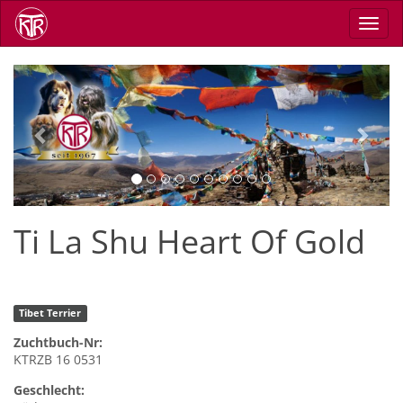
Direkt
Navig
zum
aktiv
Inhalt
Previous
Next
Ti La Shu Heart Of Gold
Tibet Terrier
Zuchtbuch-Nr:
KTRZB 16 0531
Geschlecht: