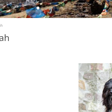
ah
Dah