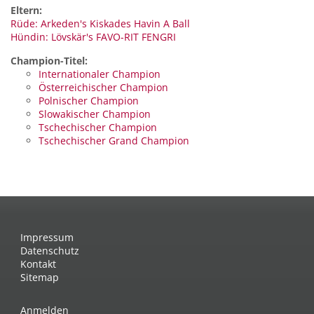
Eltern:
Rüde: Arkeden's Kiskades Havin A Ball
Hündin: Lövskär's FAVO-RIT FENGRI
Champion-Titel:
Internationaler Champion
Österreichischer Champion
Polnischer Champion
Slowakischer Champion
Tschechischer Champion
Tschechischer Grand Champion
Impressum
Datenschutz
Kontakt
Sitemap
Anmelden