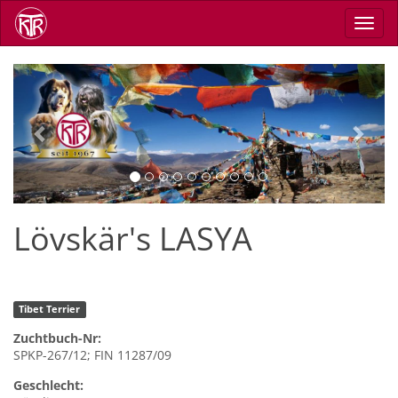
Direkt
Navig
zum
aktiv
Inhalt
Previous
Next
Lövskär's LASYA
Tibet Terrier
Zuchtbuch-Nr:
SPKP-267/12; FIN 11287/09
Geschlecht: