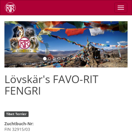
Direkt
Navig
zum
aktiv
Inhalt
Previous
Next
Lövskär's FAVO-RIT
FENGRI
Tibet Terrier
Zuchtbuch-Nr:
FIN 32915/03