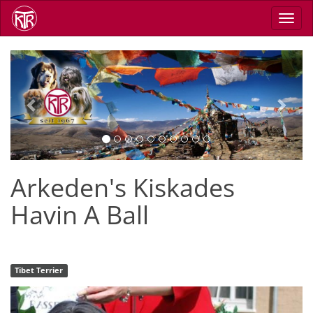
Direkt
Navig
zum
aktiv
Inhalt
Previous
Next
Arkeden's Kiskades
Havin A Ball
Tibet Terrier