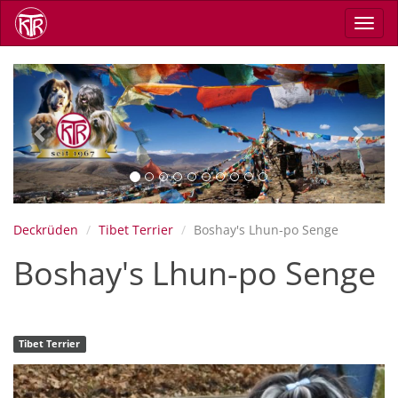
Direkt
Navig
zum
aktiv
Inhalt
Previous
Next
Deckrüden
Tibet Terrier
Boshay's Lhun-po Senge
Boshay's Lhun-po Senge
Tibet Terrier