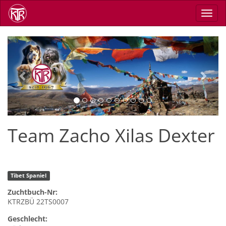
Direkt
Navig
zum
aktiv
Inhalt
Previous
Next
Team Zacho Xilas Dexter
Tibet Spaniel
Zuchtbuch-Nr:
KTRZBÜ 22TS0007
Geschlecht: