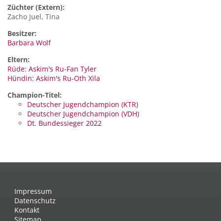
Züchter (Extern):
Zacho Juel, Tina
Besitzer:
Barbara Wolf
Eltern:
Rüde: Askim's Ru-Fan Tyler
Hündin: Askim's Ru-Oth Xila
Champion-Titel:
Deutscher Jugendchampion (KTR)
Deutscher Jugendchampion (VDH)
Dt. Bundessieger 2022
Impressum
Datenschutz
Kontakt
Sitemap