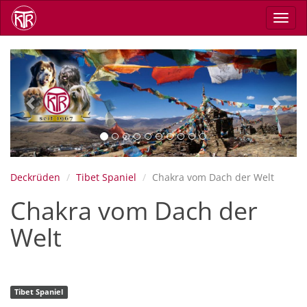
Direkt
Navig
zum
aktiv
Inhalt
Previous
Next
Deckrüden
Tibet Spaniel
Chakra vom Dach der Welt
Chakra vom Dach der
Welt
Tibet Spaniel