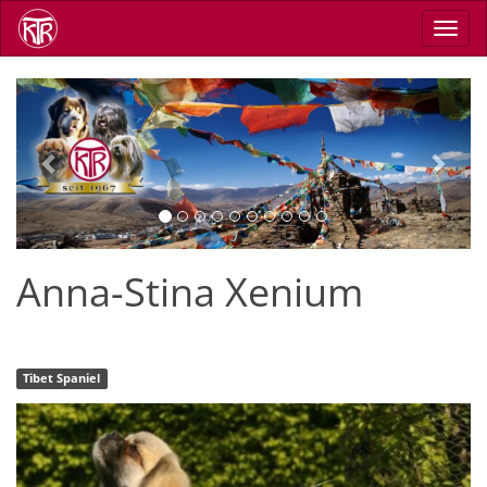
Direkt
Navig
zum
aktiv
Inhalt
Previous
Next
Anna-Stina Xenium
Tibet Spaniel