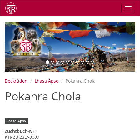
Direkt
Navig
zum
aktiv
Inhalt
Previous
Next
Deckrüden
Lhasa Apso
Pokahra Chola
Pokahra Chola
Lhasa Apso
Zuchtbuch-Nr:
KTRZB 23LA0007