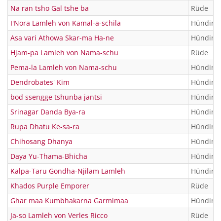
Na ran tsho Gal tshe ba
Rüde
I'Nora Lamleh von Kamal-a-schila
Hündin
Asa vari Athowa Skar-ma Ha-ne
Hündin
Hjam-pa Lamleh von Nama-schu
Rüde
Pema-la Lamleh von Nama-schu
Hündin
Dendrobates' Kim
Hündin
bod ssengge tshunba jantsi
Hündin
Srinagar Danda Bya-ra
Hündin
Rupa Dhatu Ke-sa-ra
Hündin
Chihosang Dhanya
Hündin
Daya Yu-Thama-Bhicha
Hündin
Kalpa-Taru Gondha-Njilam Lamleh
Hündin
Khados Purple Emporer
Rüde
Ghar maa Kumbhakarna Garmimaa
Hündin
Ja-so Lamleh von Verles Ricco
Rüde