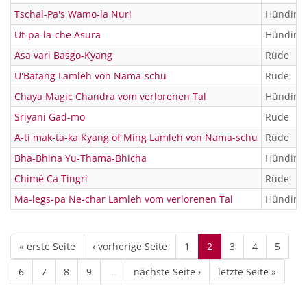
Tschal-Pa's Wamo-la Nuri
Hündin
Ut-pa-la-che Asura
Hündin
Asa vari Basgo-Kyang
Rüde
U'Batang Lamleh von Nama-schu
Rüde
Chaya Magic Chandra vom verlorenen Tal
Hündin
Sriyani Gad-mo
Rüde
A-ti mak-ta-ka Kyang of Ming Lamleh von Nama-schu
Rüde
Bha-Bhina Yu-Thama-Bhicha
Hündin
Chimé Ca Tingri
Rüde
Ma-legs-pa Ne-char Lamleh vom verlorenen Tal
Hündin
« erste Seite
‹ vorherige Seite
1
2
3
4
5
6
7
8
9
…
nächste Seite ›
letzte Seite »