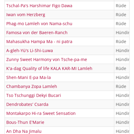
Tschal-Pa's Harshimar Figo Dawa
Rüde
Iwan vom Herzberg
Rüde
Phag-mo Lamleh von Nama-schu
Rüde
Famosa von der Baeren-Ranch
Hündin
Mahasukha Hampa Ma - ni patra
Rüde
A-gleh-Yü's Li-Shi-Luwa
Hündin
Zunny Sweet Harmony von Tsche-pa-me
Hündin
K'a-dag Quality of life KALA KAR-MI Lamleh
Rüde
Shen-Mani E-pa Ma-la
Hündin
Chambanya Zopa Lamleh
Rüde
Tso Tschunggi Dekyi Bucari
Hündin
Dendrobates' Csarda
Hündin
Montakarpo Hi-ra Sweet Sensation
Hündin
Bous-Thun E'Marie
Hündin
An Dha Na Jimalu
Hündin