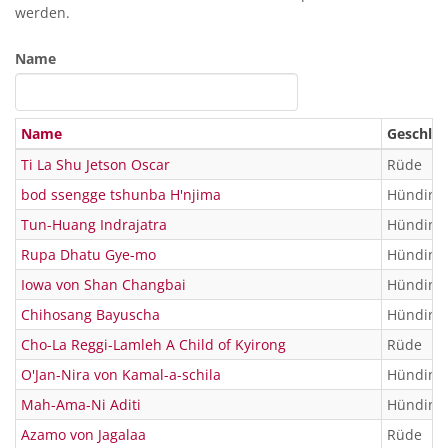
werden.
Name
Name
Geschlec
Ti La Shu Jetson Oscar
Rüde
bod ssengge tshunba H'njima
Hündin
Tun-Huang Indrajatra
Hündin
Rupa Dhatu Gye-mo
Hündin
Iowa von Shan Changbai
Hündin
Chihosang Bayuscha
Hündin
Cho-La Reggi-Lamleh A Child of Kyirong
Rüde
O'Jan-Nira von Kamal-a-schila
Hündin
Mah-Ama-Ni Aditi
Hündin
Azamo von Jagalaa
Rüde