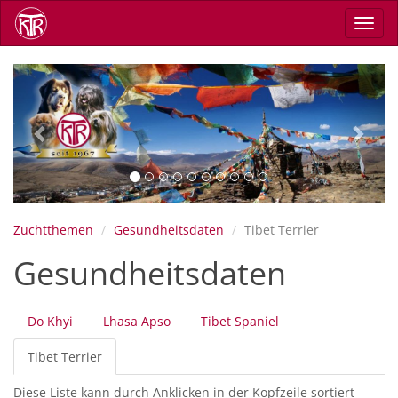
Direkt
Navig
zum
aktiv
Inhalt
Previous
Next
Zuchtthemen
Gesundheitsdaten
Tibet Terrier
Gesundheitsdaten
Primäre
Do Khyi
Lhasa Apso
Tibet Spaniel
Reiter
Tibet Terrier
(aktiver
Reiter)
Diese Liste kann durch Anklicken in der Kopfzeile sortiert