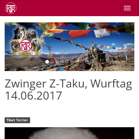
Direkt
Navig
zum
aktiv
Inhalt
Previous
Next
Zwinger Z-Taku, Wurftag
14.06.2017
Tibet Terrier