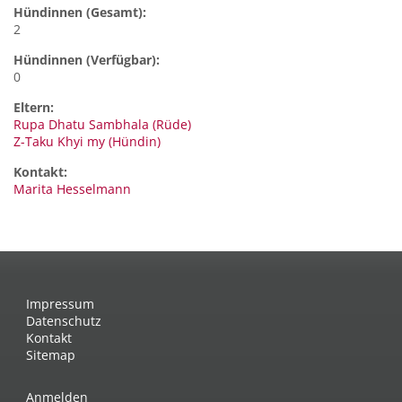
Hündinnen (Gesamt):
2
Hündinnen (Verfügbar):
0
Eltern:
Rupa Dhatu Sambhala (Rüde)
Z-Taku Khyi my (Hündin)
Kontakt:
Marita
Hesselmann
Impressum
Datenschutz
Kontakt
Sitemap
Anmelden