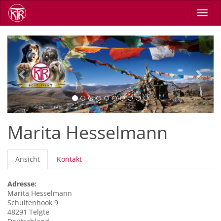
Direkt
Navig
zum
aktiv
Inhalt
Previous
Next
Marita Hesselmann
Primäre
Ansicht
(aktiver
Kontakt
Reiter
Reiter)
Adresse:
Marita
Hesselmann
Schultenhook 9
48291
Telgte