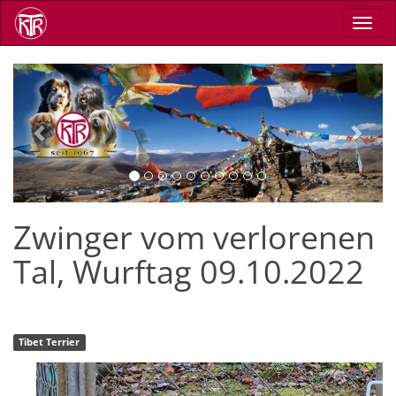
Direkt
Navig
zum
aktiv
Inhalt
Previous
Next
Zwinger vom verlorenen
Tal, Wurftag 09.10.2022
Tibet Terrier