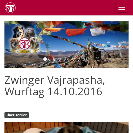
Direkt
Navig
zum
aktiv
Inhalt
Previous
Next
Zwinger Vajrapasha,
Wurftag 14.10.2016
Tibet Terrier