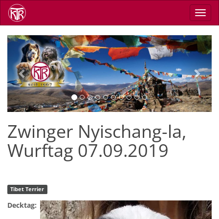
Direkt
Navig
zum
aktiv
Inhalt
Previous
Next
Zwinger Nyischang-la,
Wurftag 07.09.2019
Tibet Terrier
Decktag: