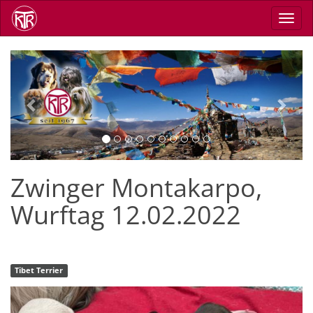
Direkt
Navig
zum
aktiv
Inhalt
Previous
Next
Zwinger Montakarpo,
Wurftag 12.02.2022
Tibet Terrier