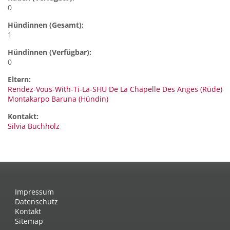
0
Hündinnen (Gesamt):
1
Hündinnen (Verfügbar):
0
Eltern:
Rendez-Vous-With-Ti-La-SHU De La Chapelle Des Anges (Rüde)
Montakarpo Baruna (Hündin)
Kontakt:
Silvia
Buchholz
Impressum
Datenschutz
Kontakt
Sitemap