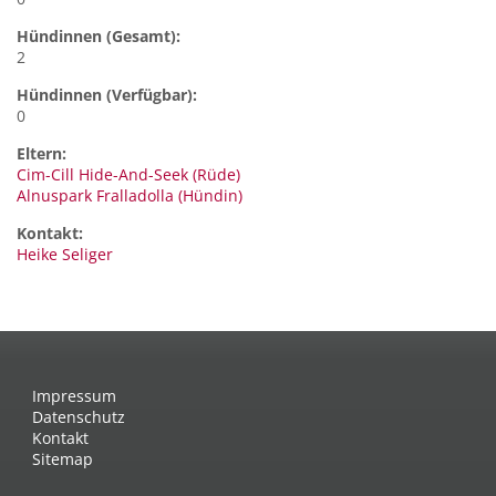
Hündinnen (Gesamt):
2
Hündinnen (Verfügbar):
0
Eltern:
Cim-Cill Hide-And-Seek (Rüde)
Alnuspark Fralladolla (Hündin)
Kontakt:
Heike
Seliger
Impressum
Datenschutz
Kontakt
Sitemap