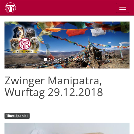
Direkt
Navig
zum
aktiv
Inhalt
Previous
Next
Zwinger Manipatra,
Wurftag 29.12.2018
Tibet Spaniel