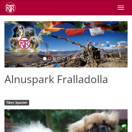
Direkt
Navig
zum
aktiv
Inhalt
Previous
Next
Alnuspark Fralladolla
Tibet Spaniel