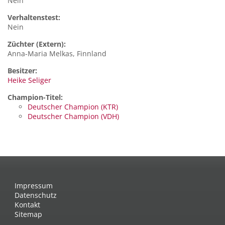
Nein
Verhaltenstest:
Nein
Züchter (Extern):
Anna-Maria Melkas, Finnland
Besitzer:
Heike Seliger
Champion-Titel:
Deutscher Champion (KTR)
Deutscher Champion (VDH)
Impressum
Datenschutz
Kontakt
Sitemap