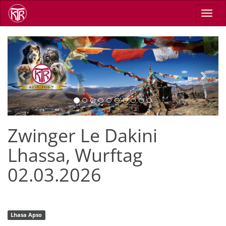
Direkt
Navig
zum
aktiv
Inhalt
Previous
Next
Zwinger Le Dakini
Lhassa, Wurftag
02.03.2026
Lhasa Apso