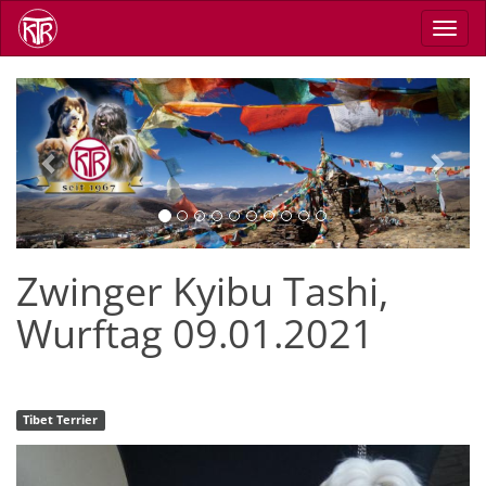
Direkt
Navig
zum
aktiv
Inhalt
Previous
Next
Zwinger Kyibu Tashi,
Wurftag 09.01.2021
Tibet Terrier