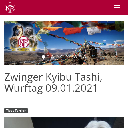
Skip
Toggl
to
navig
main
content
Previous
Next
Zwinger Kyibu Tashi,
Wurftag 09.01.2021
Tibet Terrier