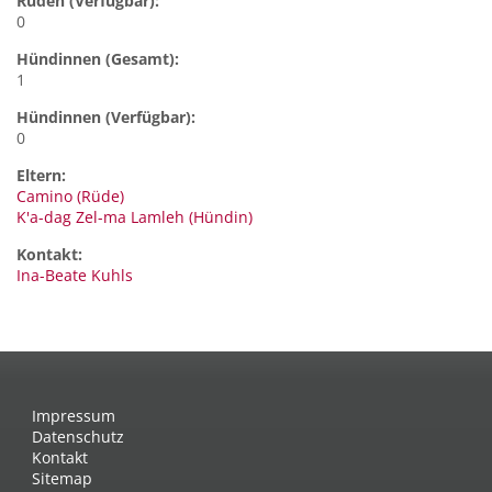
Rüden (Verfügbar):
0
Hündinnen (Gesamt):
1
Hündinnen (Verfügbar):
0
Eltern:
Camino (Rüde)
K'a-dag Zel-ma Lamleh (Hündin)
Kontakt:
Ina-Beate
Kuhls
Impressum
Datenschutz
Kontakt
Sitemap