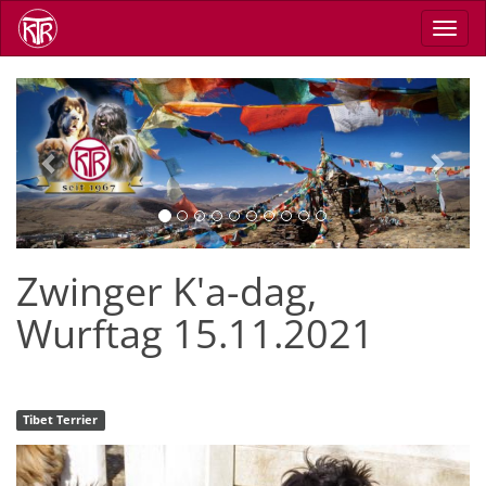
Direkt
Navig
zum
aktiv
Inhalt
Previous
Next
Zwinger K'a-dag,
Wurftag 15.11.2021
Tibet Terrier