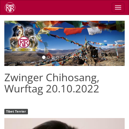
Direkt
Navig
zum
aktiv
Inhalt
Previous
Next
Zwinger Chihosang,
Wurftag 20.10.2022
Tibet Terrier