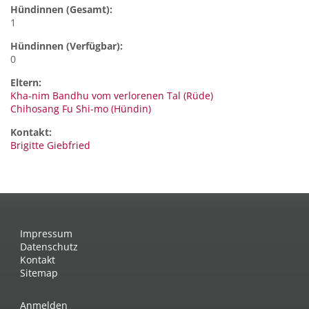
Hündinnen (Gesamt):
1
Hündinnen (Verfügbar):
0
Eltern:
Kha-nim Bandhu vom verlorenen Tal (Rüde)
Chihosang Fu Shi-mo (Hündin)
Kontakt:
Brigitte
Giebfried
Impressum
Datenschutz
Kontakt
Sitemap
Anmelden