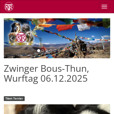
Direkt
Navig
zum
aktiv
Inhalt
Previous
Next
Zwinger Bous-Thun,
Wurftag 06.12.2025
Tibet Terrier