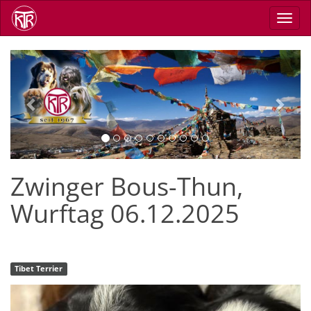
Skip
Toggl
to
navig
main
content
Previous
Next
Zwinger Bous-Thun,
Wurftag 06.12.2025
Tibet Terrier