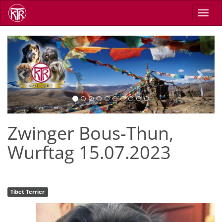
Direkt
Navig
zum
aktiv
Inhalt
Previous
Next
Zwinger Bous-Thun,
Wurftag 15.07.2023
Tibet Terrier