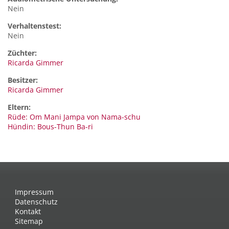
Nein
Verhaltenstest:
Nein
Züchter:
Ricarda Gimmer
Besitzer:
Ricarda Gimmer
Eltern:
Rüde: Om Mani Jampa von Nama-schu
Hündin: Bous-Thun Ba-ri
Impressum
Datenschutz
Kontakt
Sitemap