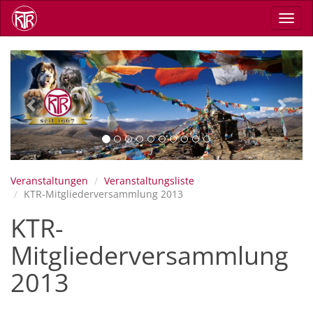
Direkt
Navig
zum
aktiv
Inhalt
Previous
Next
Veranstaltungen
Veranstaltungsliste
KTR-Mitgliederversammlung 2013
KTR-
Mitgliederversammlung
2013