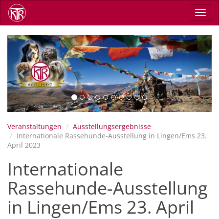
Direkt
Navig
zum
aktiv
Inhalt
Previous
Next
Veranstaltungen
Ausstellungsergebnisse
Internationale Rassehunde-Ausstellung in Lingen/Ems 23.
April 2023
Internationale
Rassehunde-Ausstellung
in Lingen/Ems 23. April