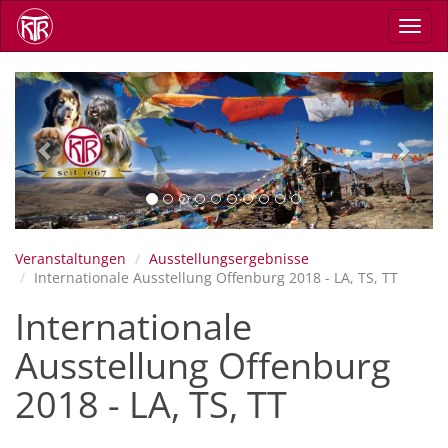
Direkt
Navig
zum
aktiv
Inhalt
Previous
Next
Veranstaltungen
Ausstellungsergebnisse
Internationale Ausstellung Offenburg 2018 - LA, TS, TT
Internationale
Ausstellung Offenburg
2018 - LA, TS, TT