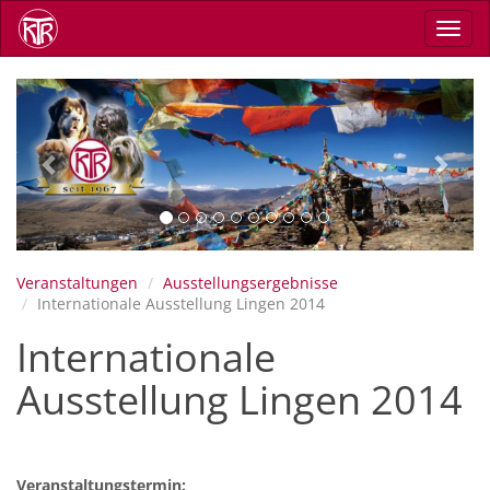
Direkt
Navig
zum
aktiv
Inhalt
Previous
Next
Veranstaltungen
Ausstellungsergebnisse
Internationale Ausstellung Lingen 2014
Internationale
Ausstellung Lingen 2014
Veranstaltungstermin: