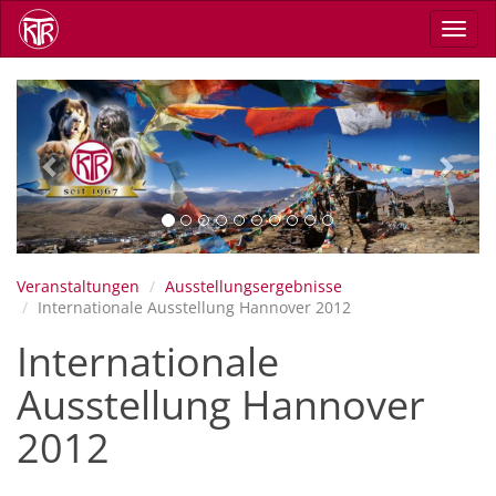
Direkt
Navig
zum
aktiv
Inhalt
Previous
Next
Veranstaltungen
Ausstellungsergebnisse
Internationale Ausstellung Hannover 2012
Internationale
Ausstellung Hannover
2012