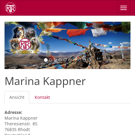
Direkt
Navig
zum
aktiv
Inhalt
Previous
Next
Marina Kappner
Primäre
Ansicht
(aktiver
Kontakt
Reiter
Reiter)
Adresse:
Marina
Kappner
Theresienstr. 85
76835
Rhodt