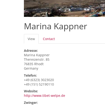
Marina Kappner
Primary
View
(active
Contact
tabs
tab)
Adresse:
Marina
Kappner
Theresienstr. 85
76835
Rhodt
Germany
Telefon:
+49 (6323) 3023020
+49 (151) 52190110
Website:
http://www.tibet-welpe.de
Zwinger: