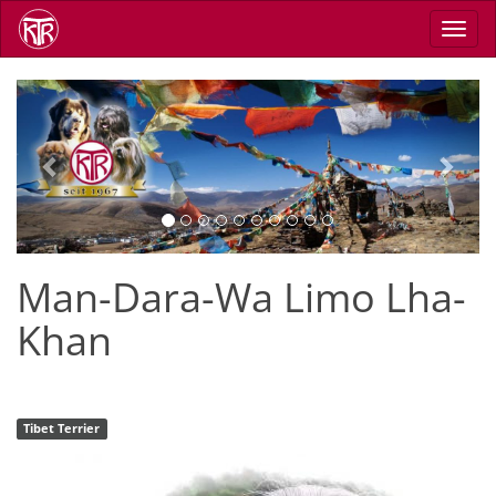
Direkt
Navig
zum
aktiv
Inhalt
Previous
Next
Man-Dara-Wa Limo Lha-
Khan
Tibet Terrier