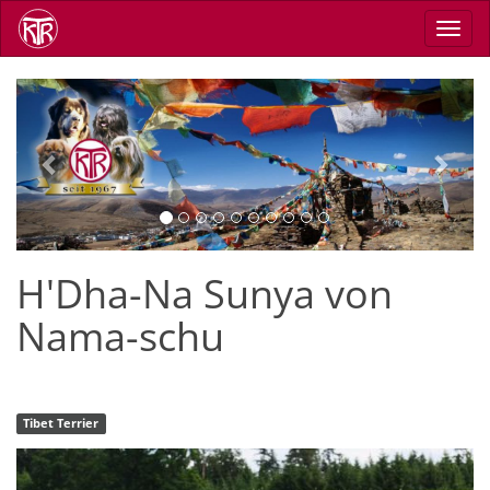
Direkt
Navig
zum
aktiv
Inhalt
Previous
Next
H'Dha-Na Sunya von
Nama-schu
Tibet Terrier