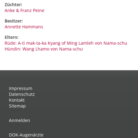
Züchter:
Anke & Franz Peine
Besitzer:
Annette Hammans
Eltern:
Rüde: A-ti mak-ta-ka Kyang of Ming Lamleh von Nama-schu
Hündin: Wang Lhamo von Nama-schu
Impressum
Datenschutz
Kontakt
Sitemap
Anmelden
DOK-Augenärzte