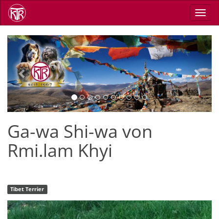
Direkt
Navig
zum
aktiv
Inhalt
Previous
Next
Ga-wa Shi-wa von
Rmi.lam Khyi
Tibet Terrier