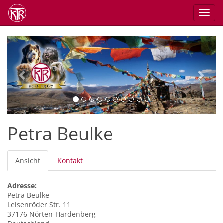
Direkt
Navig
zum
aktiv
Inhalt
Previous
Next
Petra Beulke
Primäre
Ansicht
(aktiver
Kontakt
Reiter
Reiter)
Adresse:
Petra
Beulke
Leisenröder Str. 11
37176
Nörten-Hardenberg