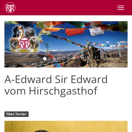
Direkt
Navig
zum
aktiv
Inhalt
Previous
Next
A-Edward Sir Edward
vom Hirschgasthof
Tibet Terrier