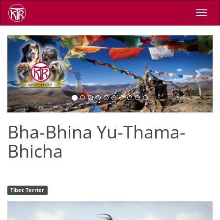
Direkt
Navig
zum
aktiv
Inhalt
Previous
Next
Bha-Bhina Yu-Thama-
Bhicha
Tibet Terrier