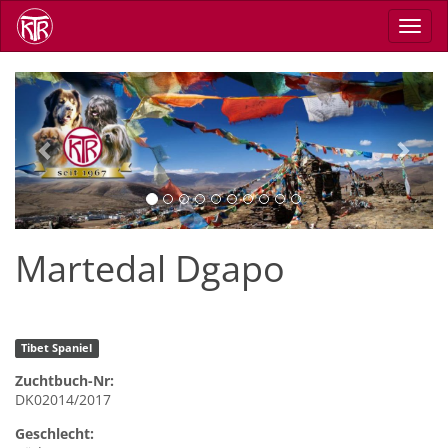
Direkt
Navig
zum
aktiv
Inhalt
Previous
Next
Martedal Dgapo
Tibet Spaniel
Zuchtbuch-Nr:
DK02014/2017
Geschlecht: