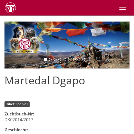
Skip
Toggl
to
navig
main
content
Previous
Next
Martedal Dgapo
Tibet Spaniel
Zuchtbuch-Nr:
DK02014/2017
Geschlecht: