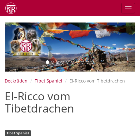
Direkt
Navig
zum
aktiv
Inhalt
Previous
Next
Deckrüden
Tibet Spaniel
El-Ricco vom Tibetdrachen
El-Ricco vom
Tibetdrachen
Tibet Spaniel