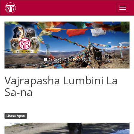
Direkt
Navig
zum
aktiv
Inhalt
Previous
Next
Vajrapasha Lumbini La
Sa-na
Lhasa Apso