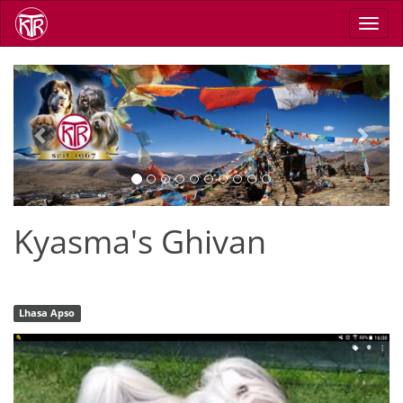
Direkt
Navig
zum
aktiv
Inhalt
Previous
Next
Kyasma's Ghivan
Lhasa Apso