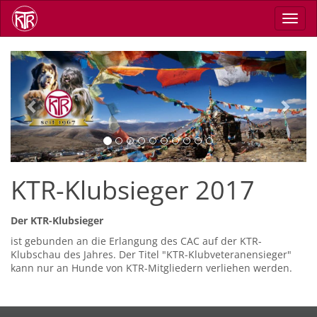
Direkt
Navig
zum
aktiv
Inhalt
Previous
Next
KTR-Klubsieger 2017
Der KTR-Klubsieger
ist gebunden an die Erlangung des CAC auf der KTR-
Klubschau des Jahres. Der Titel "KTR-Klubveteranensieger"
kann nur an Hunde von KTR-Mitgliedern verliehen werden.